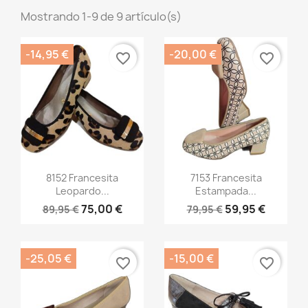
Mostrando 1-9 de 9 artículo(s)
-14,95 €
-20,00 €
favorite_border
favorite_border
Vista rápida
Vista rápida


8152 Francesita
7153 Francesita
Leopardo...
Estampada...
75,00 €
59,95 €
89,95 €
79,95 €
-25,05 €
-15,00 €
favorite_border
favorite_border