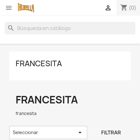
shopping_cart


(0)
search
FRANCESITA
FRANCESITA
francesita

FILTRAR
Seleccionar