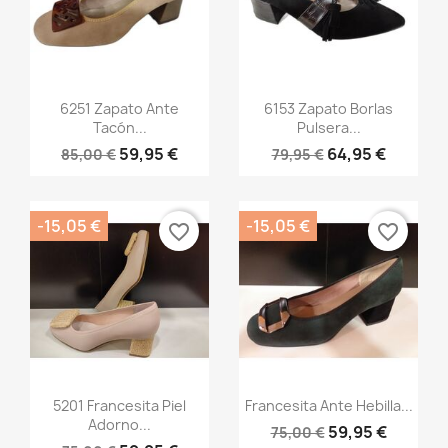
Vista rápida
Vista rápida


6251 Zapato Ante
6153 Zapato Borlas
Tacón...
Pulsera...
59,95 €
64,95 €
85,00 €
79,95 €
-15,05 €
-15,05 €
favorite_border
favorite_border
×
Crear lista de deseos
Nombre de la lista de deseos
Vista rápida
Vista rápida


5201 Francesita Piel
Francesita Ante Hebilla...
Adorno...
59,95 €
75,00 €