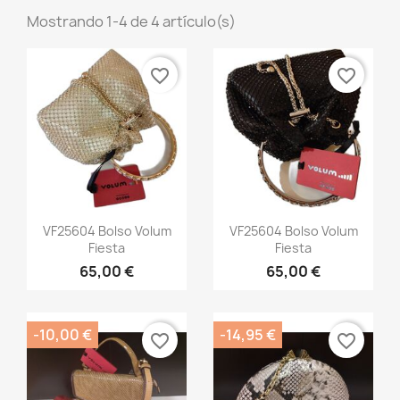
Mostrando 1-4 de 4 artículo(s)
favorite_border
favorite_border
Vista rápida
Vista rápida


VF25604 Bolso Volum
VF25604 Bolso Volum
Fiesta
Fiesta
65,00 €
65,00 €
×
Crear lista de deseos
-10,00 €
-14,95 €
favorite_border
favorite_border
Nombre de la lista de deseos