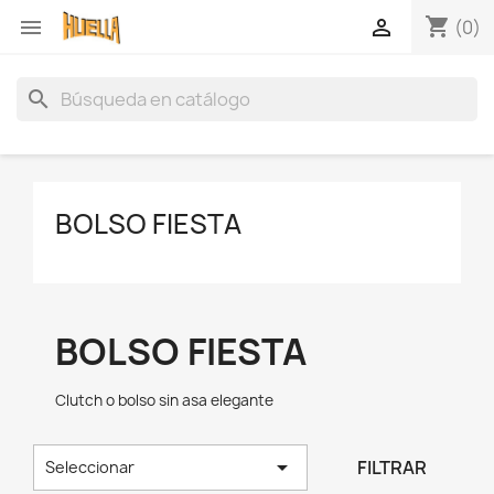
shopping_cart


(0)
search
BOLSO FIESTA
BOLSO FIESTA
Clutch o bolso sin asa elegante

FILTRAR
Seleccionar