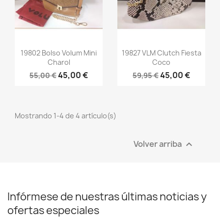
Cancelar
Crear lista de deseos
Vista rápida
Vista rápida


19802 Bolso Volum Mini
19827 VLM Clutch Fiesta
Charol
Coco
45,00 €
45,00 €
55,00 €
59,95 €
Mostrando 1-4 de 4 artículo(s)
Volver arriba

Infórmese de nuestras últimas noticias y
ofertas especiales