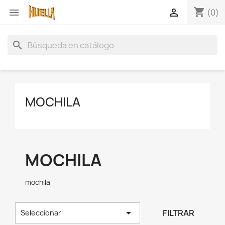
shopping_cart


(0)
search
MOCHILA
MOCHILA
mochila

FILTRAR
Seleccionar