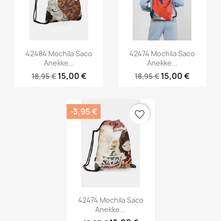
×
Crear lista de deseos
Nombre de la lista de deseos
Vista rápida
Vista rápida


42484 Mochila Saco
42474 Mochila Saco
Anekke...
Anekke...
15,00 €
15,00 €
18,95 €
18,95 €
Cancelar
Crear lista de deseos
-3,95 €
favorite_border
Vista rápida

42474 Mochila Saco
Anekke...