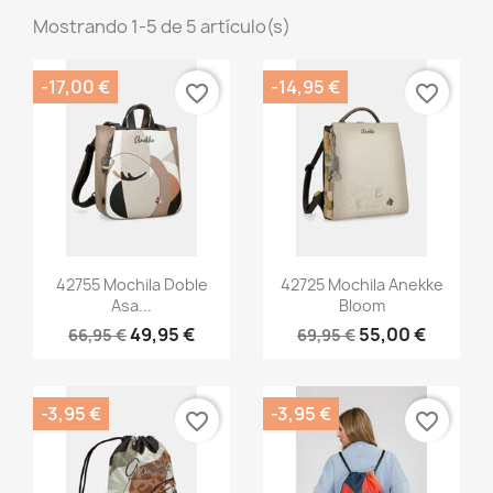
Mostrando 1-5 de 5 artículo(s)
-17,00 €
-14,95 €
favorite_border
favorite_border
Vista rápida
Vista rápida


42755 Mochila Doble
42725 Mochila Anekke
Asa...
Bloom
49,95 €
55,00 €
66,95 €
69,95 €
-3,95 €
-3,95 €
favorite_border
favorite_border