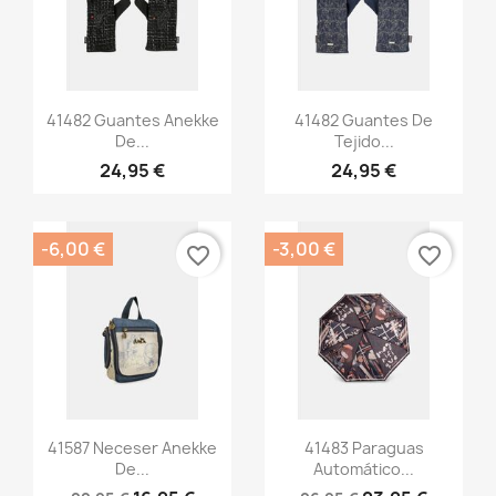
Vista rápida
Vista rápida


41482 Guantes Anekke
41482 Guantes De
De...
Tejido...
24,95 €
24,95 €
-6,00 €
-3,00 €
favorite_border
favorite_border
Vista rápida
Vista rápida


41587 Neceser Anekke
41483 Paraguas
De...
Automático...