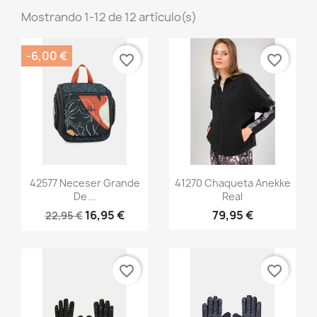
Mostrando 1-12 de 12 artículo(s)
-6,00 €
favorite_border
favorite_border
Vista rápida
Vista rápida


42577 Neceser Grande
41270 Chaqueta Anekke
De...
Real
16,95 €
79,95 €
22,95 €
favorite_border
favorite_border