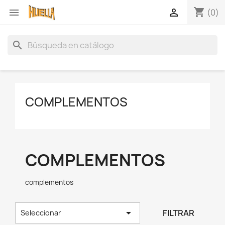
shopping_cart


(0)
search
COMPLEMENTOS
COMPLEMENTOS
complementos

FILTRAR
Seleccionar