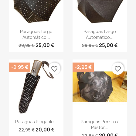
Vista rápida
Vista rápida


Paraguas Largo
Paraguas Largo
Automático...
Automático...
25,00 €
25,00 €
29,95 €
29,95 €
-2,95 €
-2,95 €
favorite_border
favorite_border
Vista rápida
Vista rápida


Paraguas Plegable...
Paraguas Perrito /
Pastor...
20,00 €
22,95 €
20,00 €
22,95 €