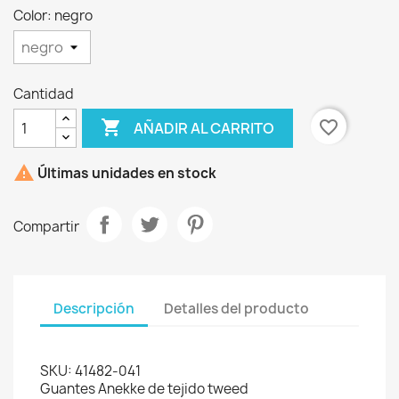
Color: negro
Cantidad

favorite_border
AÑADIR AL CARRITO
×
Crear lista de deseos

Últimas unidades en stock
Nombre de la lista de deseos
Compartir
Cancelar
Crear lista de deseos
Descripción
Detalles del producto
SKU: 41482-041
Guantes Anekke de tejido tweed