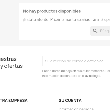
rear lista de deseos
No hay productos disponibles
¡Estate atento! Próximamente se añadirán más p
re de la lista de deseos
search
Cancelar
Crear lista de deseos
uestras
 y ofertas
Puede darse de baja en cualquier momento. Para
información de contacto en el aviso legal.
TRA EMPRESA
SU CUENTA
Información personal