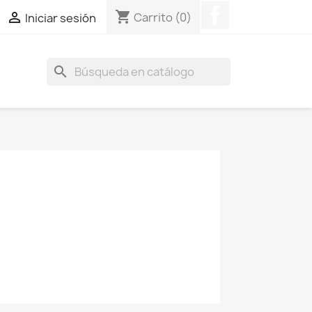
Facebook
shopping_cart

Carrito
(0)
Iniciar sesión
search