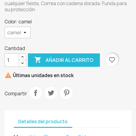
cualquier fiesta. Correa con cadena dorada. Funda para
su protección
Color: camel
×
Crear lista de deseos
Cantidad

favorite_border
AÑADIR AL CARRITO
Nombre de la lista de deseos

Últimas unidades en stock
Compartir
Cancelar
Crear lista de deseos
Detalles del producto