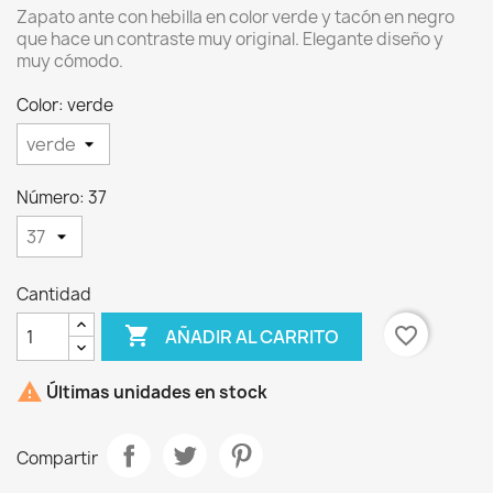
Zapato ante con hebilla en color verde y tacón en negro
que hace un contraste muy original. Elegante diseño y
muy cómodo.
Color: verde
×
Crear lista de deseos
Número: 37
Nombre de la lista de deseos
Cantidad

favorite_border
AÑADIR AL CARRITO
Cancelar
Crear lista de deseos

Últimas unidades en stock
Compartir