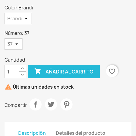
Color: Brandi
×
Crear lista de deseos
Número: 37
Nombre de la lista de deseos
Cantidad

favorite_border
AÑADIR AL CARRITO
Cancelar
Crear lista de deseos

Últimas unidades en stock
Compartir
Descripción
Detalles del producto