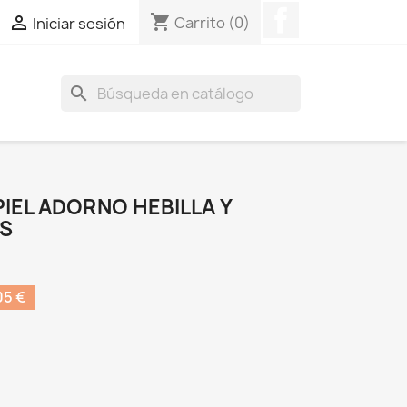
Facebook
shopping_cart

Carrito
(0)
Iniciar sesión
search
PIEL ADORNO HEBILLA Y
S
05 €