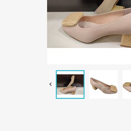
C

Nomb