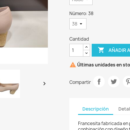
Número: 38
Cantidad

AÑADIR 

Últimas unidades en st
rear lista de deseos
Compartir

re de la lista de deseos
Descripción
Detal
Francesita fabricada en p
conbinación con diseño 