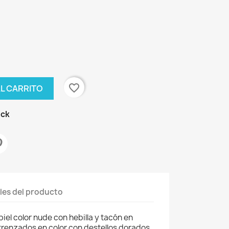
favorite_border
AL CARRITO
ock
×
les del producto
iel color nude con hebilla y tacón en
trenzados en color con destellos dorados