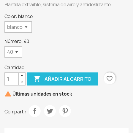
Plantilla extraible, sistema de aire y antideslizante
Color: blanco
Número: 40
×
Crear lista de deseos
Cantidad
Nombre de la lista de deseos

favorite_border
AÑADIR AL CARRITO

Últimas unidades en stock
Cancelar
Crear lista de deseos
Compartir