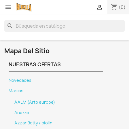
shopping_cart


(0)
search
Mapa Del Sitio
NUESTRAS OFERTAS
Novedades
Marcas
AALM (Artb europe)
Anekke
Azzar Betty / piolin