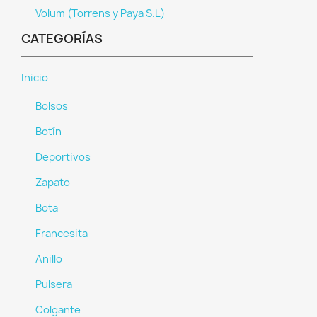
Volum (Torrens y Paya S.L)
CATEGORÍAS
Inicio
Bolsos
Botín
Deportivos
Zapato
Bota
×
Crear lista de deseos
Francesita
Anillo
Nombre de la lista de deseos
Pulsera
Colgante