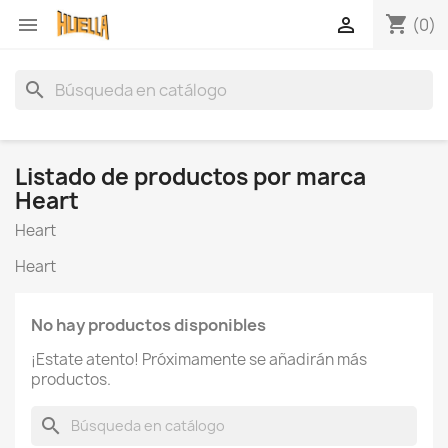
shopping_cart


(0)
search
Listado de productos por marca
Heart
Heart
Heart
No hay productos disponibles
¡Estate atento! Próximamente se añadirán más
productos.
×
Crear lista de deseos
search