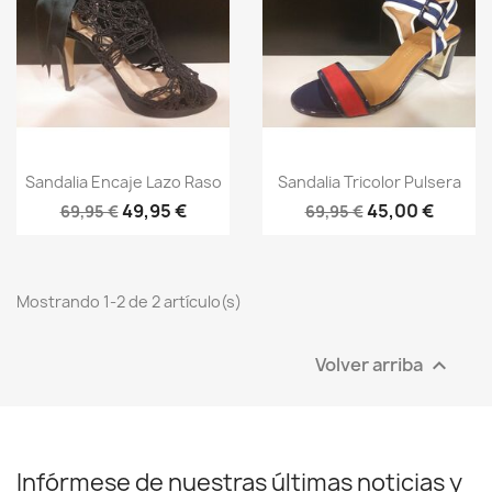
×
Crear lista de deseos
Vista rápida
Vista rápida


Sandalia Encaje Lazo Raso
Sandalia Tricolor Pulsera
Nombre de la lista de deseos
49,95 €
45,00 €
69,95 €
69,95 €
Mostrando 1-2 de 2 artículo(s)
Cancelar
Crear lista de deseos
Volver arriba

Infórmese de nuestras últimas noticias y