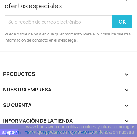
ofertas especiales
Puede darse de baja en cualquier momento. Para ello, consulte nuestra
información de contacto en el aviso legal.
PRODUCTOS

NUESTRA EMPRESA

SU CUENTA

INFORMACIÓN DE LA TIENDA
keyboard_arrow_down
www.huellaweb.com utiliza cookies y otras tecnologías
para que podamos mejorar su experiencia en nuestra
© 2026 - tienda online creada con PrestaShop™
aceptar