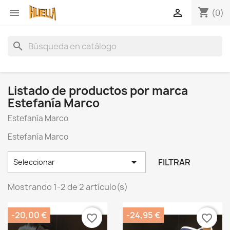
shopping_cart


(0)
search
Listado de productos por marca
Estefanía Marco
Estefanía Marco
Estefanía Marco

FILTRAR
Seleccionar
Mostrando 1-2 de 2 artículo(s)
-20,00 €
-24,95 €
favorite_border
favorite_border