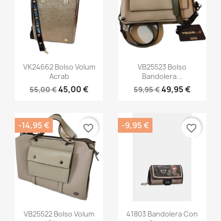
Nombre de la lista de deseos
Vista rápida
Vista rápida


VK24662 Bolso Volum
VB25523 Bolso
Cancelar
Crear lista de deseos
Acrab
Bandolera...
45,00 €
49,95 €
55,00 €
59,95 €
-14,95 €
-9,95 €
favorite_border
favorite_border
Vista rápida
Vista rápida


VB25522 Bolso Volum
41803 Bandolera Con