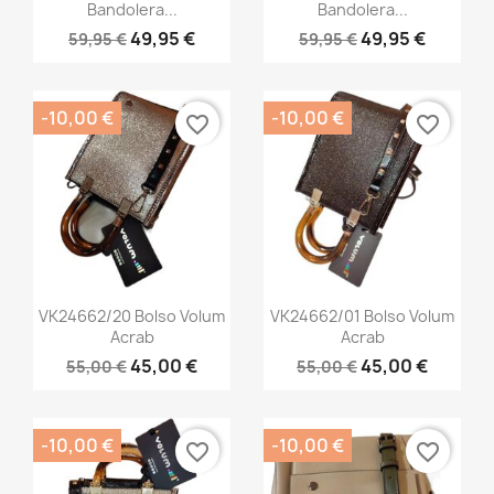
Bandolera...
Bandolera...
49,95 €
49,95 €
59,95 €
59,95 €
-10,00 €
-10,00 €
favorite_border
favorite_border
Vista rápida
Vista rápida


VK24662/20 Bolso Volum
VK24662/01 Bolso Volum
Acrab
Acrab
45,00 €
45,00 €
55,00 €
55,00 €
-10,00 €
-10,00 €
favorite_border
favorite_border
×
Crear lista de deseos