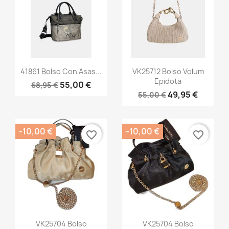
Vista rápida
Vista rápida


41861 Bolso Con Asas...
VK25712 Bolso Volum
Epidota
55,00 €
68,95 €
49,95 €
55,00 €
-10,00 €
-10,00 €
favorite_border
favorite_border
Vista rápida
Vista rápida


VK25704 Bolso
VK25704 Bolso