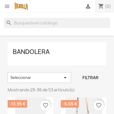
shopping_cart


(0)
search
BANDOLERA

FILTRAR
Seleccionar
Mostrando 25-36 de 53 artículo(s)
-13,95 €
-5,05 €
favorite_border
favorite_border