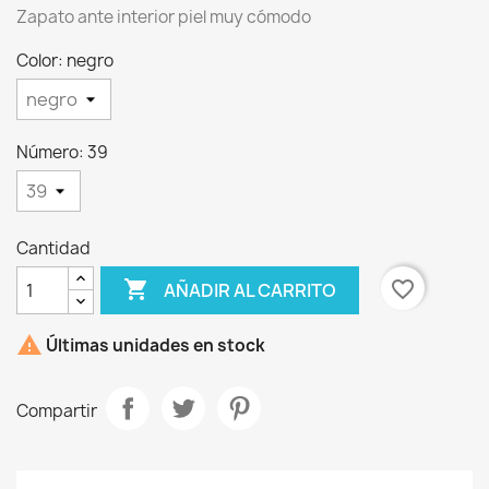
Zapato ante interior piel muy cómodo
Color: negro
Número: 39
×
Crear lista de deseos
Cantidad
Nombre de la lista de deseos

favorite_border
AÑADIR AL CARRITO

Últimas unidades en stock
Cancelar
Crear lista de deseos
Compartir