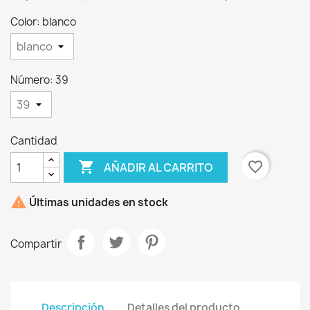
Color: blanco
Número: 39
×
Crear lista de deseos
Cantidad
Nombre de la lista de deseos

favorite_border
AÑADIR AL CARRITO

Últimas unidades en stock
Cancelar
Crear lista de deseos
Compartir
Descripción
Detalles del producto