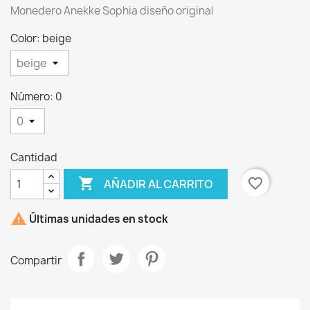
Monedero Anekke Sophia diseño original
Color: beige
Número: 0
Cantidad

favorite_border
AÑADIR AL CARRITO
×
Crear lista de deseos

Últimas unidades en stock
Nombre de la lista de deseos
Compartir