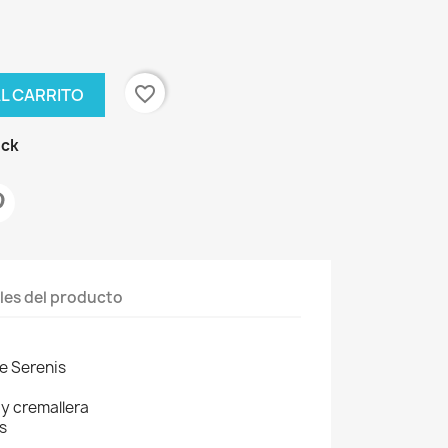
favorite_border
AL CARRITO
ock
les del producto
×
ke Serenis
 y cremallera
os