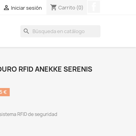
Facebook
shopping_cart

Carrito
(0)
Iniciar sesión
search
DURO RFID ANEKKE SERENIS
5 €
 sistema RFID de seguridad