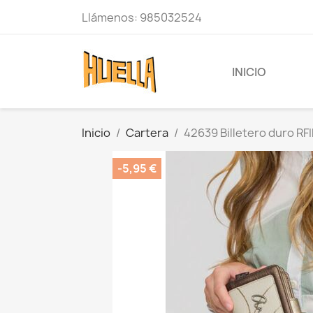
Llámenos:
985032524
INICIO
Inicio
Cartera
42639 Billetero duro RF
-5,95 €