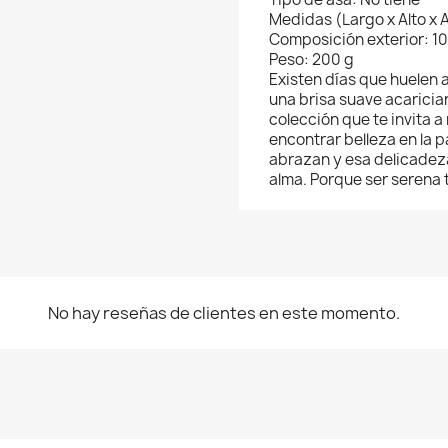
Medidas (Largo x Alto x A
Composición exterior: 
Peso: 200 g
Existen días que huelen 
Cancelar
Crear lista de deseos
una brisa suave acarician
colección que te invita a
encontrar belleza en la 
abrazan y esa delicadeza
alma. Porque ser serena 
No hay reseñas de clientes en este momento.