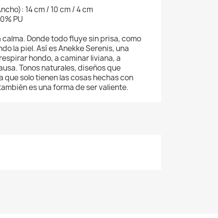
ncho): 14 cm / 10 cm / 4 cm
100% PU
a calma. Donde todo fluye sin prisa, como
do la piel. Así es Anekke Serenis, una
 respirar hondo, a caminar liviana, a
pausa. Tonos naturales, diseños que
 que solo tienen las cosas hechas con
también es una forma de ser valiente.