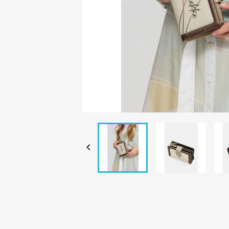

C
Nomb