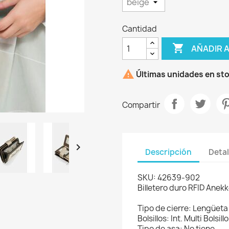
Cantidad

AÑADIR 

Últimas unidades en st
Compartir

Descripción
Detal
SKU: 42639-902
Billetero duro RFID Anek
rear lista de deseos
Tipo de cierre: Lengüeta
Bolsillos: Int. Multi Bolsill
re de la lista de deseos
Tipo de asa: No tiene