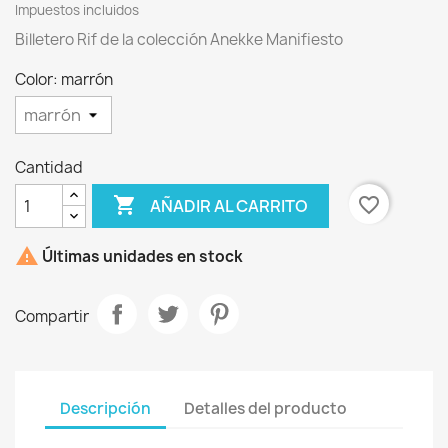
Impuestos incluidos
Billetero Rif de la colección Anekke Manifiesto
Color: marrón
×
Cantidad
Crear lista de deseos

favorite_border
AÑADIR AL CARRITO
Nombre de la lista de deseos

Últimas unidades en stock
Compartir
Cancelar
Crear lista de deseos
Descripción
Detalles del producto