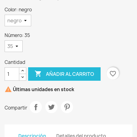
Color: negro
×
Crear lista de deseos
Número: 35
Nombre de la lista de deseos
Cantidad

favorite_border
AÑADIR AL CARRITO
Cancelar
Crear lista de deseos

Últimas unidades en stock
Compartir
Descripción
Detalles del producto