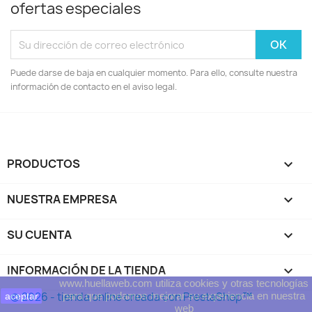
ofertas especiales
Puede darse de baja en cualquier momento. Para ello, consulte nuestra
información de contacto en el aviso legal.
PRODUCTOS

NUESTRA EMPRESA

SU CUENTA

INFORMACIÓN DE LA TIENDA
keyboard_arrow_down
www.huellaweb.com utiliza cookies y otras tecnologías
© 2026 - tienda online creada con PrestaShop™
para que podamos mejorar su experiencia en nuestra
aceptar
web