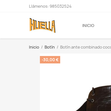
Llámenos:
985032524
INICIO
Inicio
Botín
Botín ante combinado coc
-30,00 €