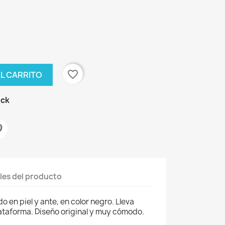
favorite_border
AL CARRITO
ock
×
les del producto
 en piel y ante, en color negro. Lleva
ataforma. Diseño original y muy cómodo.