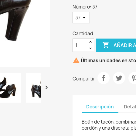
Número: 37
Cantidad

AÑADIR 

Últimas unidades en st
Compartir
rear lista de deseos

re de la lista de deseos
Descripción
Detal
Botín de tacón, combinado
cordón y una discreta pl
Cancelar
Crear lista de deseos