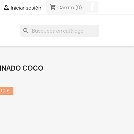
Facebook
shopping_cart

Carrito
(0)
Iniciar sesión
search
BINADO COCO
00 €