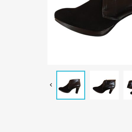
C

Nomb