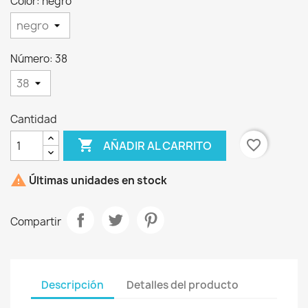
Color: negro
Número: 38
×
Crear lista de deseos
Nombre de la lista de deseos
Cantidad

favorite_border
AÑADIR AL CARRITO

Últimas unidades en stock
Cancelar
Crear lista de deseos
Compartir
Descripción
Detalles del producto