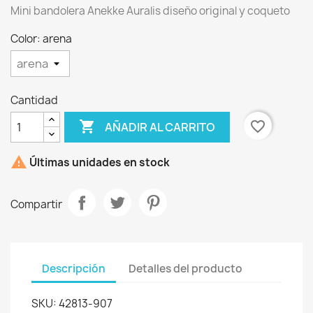
Mini bandolera Anekke Auralis diseño original y coqueto
Color: arena
Cantidad

favorite_border
AÑADIR AL CARRITO
×
Crear lista de deseos

Últimas unidades en stock
Nombre de la lista de deseos
Compartir
Descripción
Detalles del producto
Cancelar
Crear lista de deseos
SKU: 42813-907