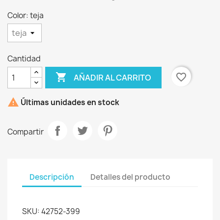
Color: teja
Cantidad

favorite_border
AÑADIR AL CARRITO
×
Crear lista de deseos

Últimas unidades en stock
Nombre de la lista de deseos
Compartir
Descripción
Detalles del producto
Cancelar
Crear lista de deseos
SKU: 42752-399