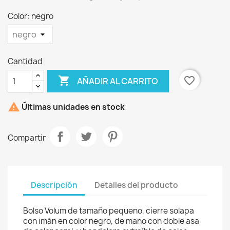
Color: negro
×
Crear lista de deseos
Cantidad

favorite_border
AÑADIR AL CARRITO
Nombre de la lista de deseos

Últimas unidades en stock
Compartir
Cancelar
Crear lista de deseos
Descripción
Detalles del producto
Bolso Volum de tamaño pequeno, cierre solapa
con imán en color negro, de mano con doble asa