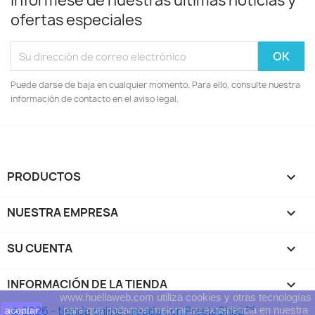
Infórmese de nuestras últimas noticias y
ofertas especiales
Puede darse de baja en cualquier momento. Para ello, consulte nuestra
información de contacto en el aviso legal.
PRODUCTOS

NUESTRA EMPRESA

SU CUENTA

INFORMACIÓN DE LA TIENDA
keyboard_arrow_down
www.huellaweb.com utiliza cookies y otras tecnologías
© 2026 - tienda online creada con PrestaShop™
para que podamos mejorar su experiencia en nuestra
aceptar