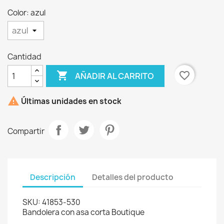
Color: azul
Cantidad

favorite_border
AÑADIR AL CARRITO
×

Últimas unidades en stock
Crear lista de deseos
Compartir
Nombre de la lista de deseos
Descripción
Detalles del producto
Cancelar
Crear lista de deseos
SKU: 41853-530
Bandolera con asa corta Boutique