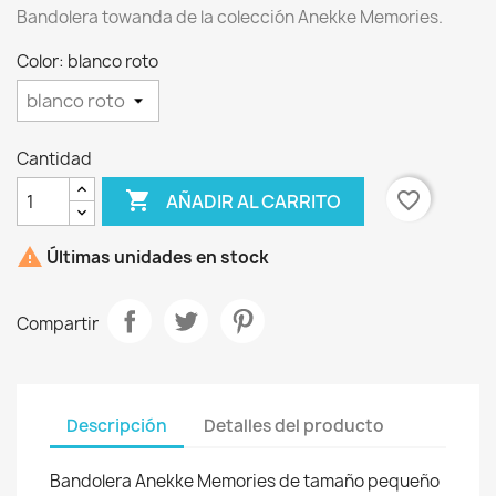
Bandolera towanda de la colección Anekke Memories.
Color: blanco roto
Cantidad

favorite_border
AÑADIR AL CARRITO

Últimas unidades en stock
×
Crear lista de deseos
Compartir
Nombre de la lista de deseos
Descripción
Detalles del producto
Cancelar
Crear lista de deseos
Bandolera Anekke Memories de tamaño pequeño