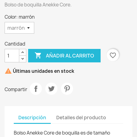
Bolso de boquilla Anekke Core.
Color: marrón
Cantidad

favorite_border
AÑADIR AL CARRITO
×
Crear lista de deseos

Últimas unidades en stock
Nombre de la lista de deseos
Compartir
Descripción
Detalles del producto
Cancelar
Crear lista de deseos
Bolso Anekke Core de boquilla es de tamaño