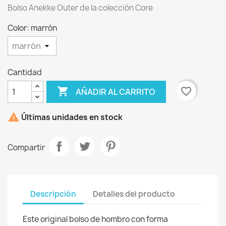
Bolso Anekke Outer de la colección Core
Color: marrón
Cantidad

favorite_border
AÑADIR AL CARRITO

Últimas unidades en stock
×
Crear lista de deseos
Compartir
Nombre de la lista de deseos
Descripción
Detalles del producto
Este original bolso de hombro con forma
Cancelar
Crear lista de deseos