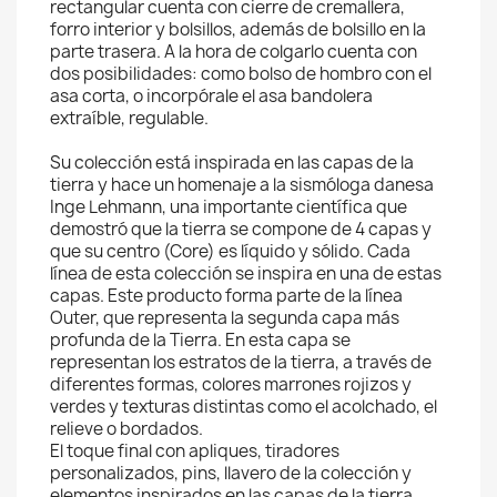
rectangular cuenta con cierre de cremallera,
forro interior y bolsillos, además de bolsillo en la
parte trasera. A la hora de colgarlo cuenta con
dos posibilidades: como bolso de hombro con el
asa corta, o incorpórale el asa bandolera
extraíble, regulable.
Su colección está inspirada en las capas de la
tierra y hace un homenaje a la sismóloga danesa
Inge Lehmann, una importante científica que
demostró que la tierra se compone de 4 capas y
que su centro (Core) es líquido y sólido. Cada
línea de esta colección se inspira en una de estas
capas. Este producto forma parte de la línea
Outer, que representa la segunda capa más
profunda de la Tierra. En esta capa se
representan los estratos de la tierra, a través de
diferentes formas, colores marrones rojizos y
verdes y texturas distintas como el acolchado, el
relieve o bordados.
El toque final con apliques, tiradores
personalizados, pins, llavero de la colección y
elementos inspirados en las capas de la tierra.