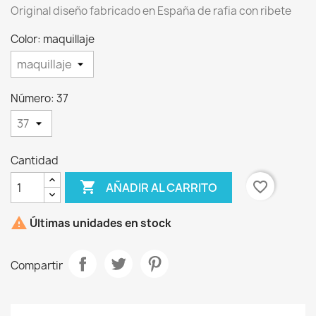
Original diseño fabricado en España de rafia con ribete
Color: maquillaje
×
Crear lista de deseos
Número: 37
Nombre de la lista de deseos
Cantidad

favorite_border
AÑADIR AL CARRITO
Cancelar
Crear lista de deseos

Últimas unidades en stock
Compartir