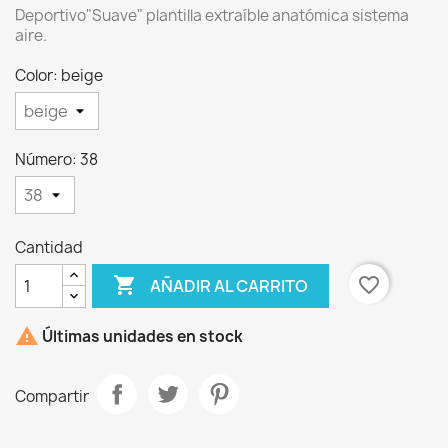
Deportivo"Suave" plantilla extraíble anatómica sistema
aire.
Color: beige
×
Número: 38
Crear lista de deseos
Nombre de la lista de deseos
Cantidad

favorite_border
AÑADIR AL CARRITO
Cancelar
Crear lista de deseos

Últimas unidades en stock
Compartir